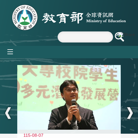
跳到主要內容區塊
mobile_menu
:::
11
115-08-07