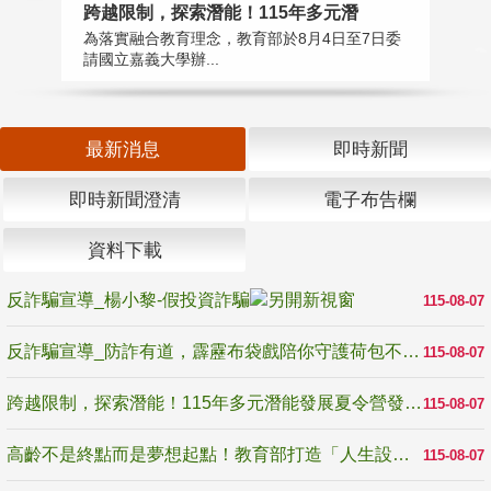
高
跨越限制，探索潛能！115年多元潛
教
為落實融合教育理念，教育部於8月4日至7日委
博
請國立嘉義大學辦...
最新消息
即時新聞
即時新聞澄清
電子布告欄
資料下載
反詐騙宣導_楊小黎-假投資詐騙
115-08-07
反詐騙宣導_防詐有道，霹靂布袋戲陪你守護荷包不受騙
115-08-07
跨越限制，探索潛能！115年多元潛能發展夏令營發掘生命無限可能
115-08-07
高齡不是終點而是夢想起點！教育部打造「人生設計夢工場」 參展第3屆高齡健康產業博覽會
115-08-07