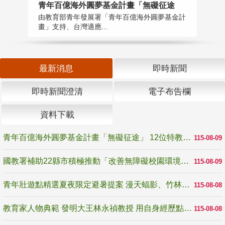
青年百億海外圓夢基金計畫「無礙征途
國
由教育部青年發展署「青年百億海外圓夢基金計
無
畫」支持、台灣適應...
是
最新消息
即時新聞
即時新聞澄清
電子布告欄
資料下載
青年百億海外圓夢基金計畫「無礙征途」 12位特教與弱勢青年勇闖西班牙 跨越感官限制見證生命蛻變
115-08-09
國教署補助22縣市積極推動「改善無障礙校園環境計畫」 打造友善、安全、無礙學習空間
115-08-09
青年壯遊點精選夏夜限定避暑提案 漫天蝠影、竹林尋蛙、茶香夜觀 邀青年暮色出發
115-08-08
教育家人物典範 發明大王林永禎教授 用自身經歷點亮學生的路
115-08-08