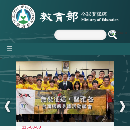
跳到主要內容區塊
mobile_menu
:::
115-08-09
11