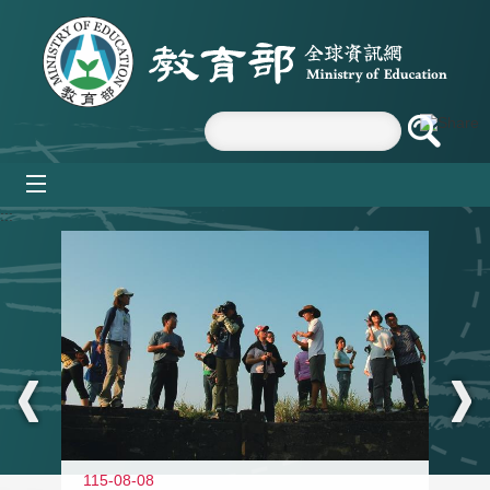
跳到主要內容區塊
mobile_menu
:::
11
115-08-08