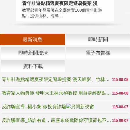
教
青年壯遊點精選夏夜限定避暑提案 漫
在
教育部青年發展署在全臺建置100個青年壯遊
譽
點，提供山林、海洋...
最新消息
即時新聞
即時新聞澄清
電子布告欄
資料下載
青年壯遊點精選夏夜限定避暑提案 漫天蝠影、竹林尋蛙、茶香夜觀 邀青年暮色出發
115-08-08
教育家人物典範 發明大王林永禎教授 用自身經歷點亮學生的路
115-08-08
反詐騙宣導_楊小黎-假投資詐騙
115-08-07
反詐騙宣導_防詐有道，霹靂布袋戲陪你守護荷包不受騙
115-08-07