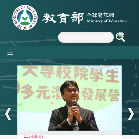
跳到主要內容區塊
mobile_menu
:::
11
115-08-07