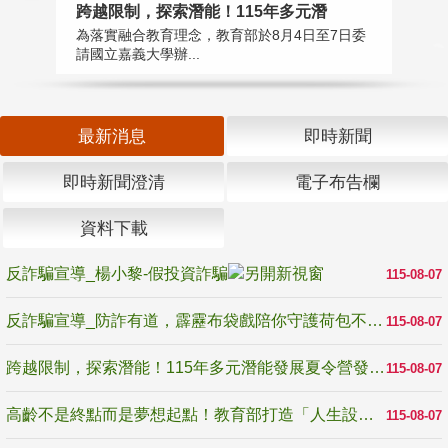
高
跨越限制，探索潛能！115年多元潛
教
為落實融合教育理念，教育部於8月4日至7日委
博
請國立嘉義大學辦...
最新消息
即時新聞
即時新聞澄清
電子布告欄
資料下載
反詐騙宣導_楊小黎-假投資詐騙
115-08-07
反詐騙宣導_防詐有道，霹靂布袋戲陪你守護荷包不受騙
115-08-07
跨越限制，探索潛能！115年多元潛能發展夏令營發掘生命無限可能
115-08-07
高齡不是終點而是夢想起點！教育部打造「人生設計夢工場」 參展第3屆高齡健康產業博覽會
115-08-07