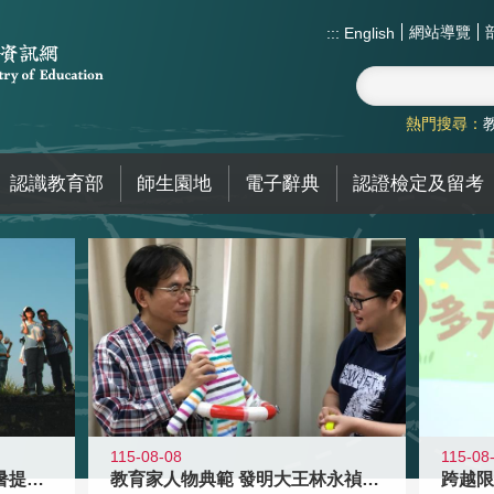
網站導覽
:::
English
熱門搜尋：
認識教育部
師生園地
電子辭典
認證檢定及留考
115-08-08
115-08
教育家人物典範 發明大王林永禎教授
青年壯遊點精選夏夜限定避暑提案 漫