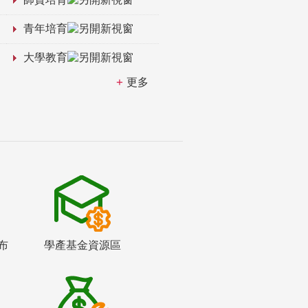
青年培育
大學教育
更多
布
學產基金資源區