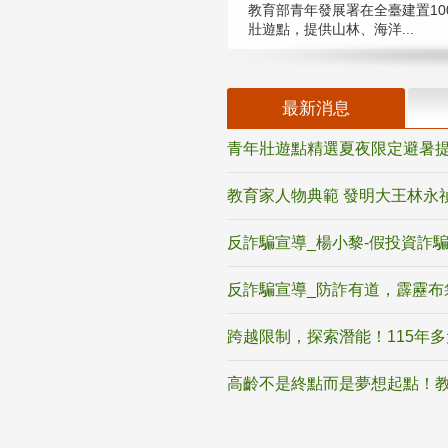
教育部青年發展署在全臺建置10
壯遊點，提供山林、海洋...
最新消息
青年壯遊點精選夏夜限定避暑提
教育家人物典範 發明大王林永
反詐騙宣導_楊小黎-假投資詐
反詐騙宣導_防詐有道，霹靂布
跨越限制，探索潛能！115年
高齡不是終點而是夢想起點！教