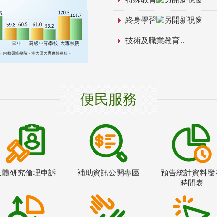
終身學習
技術及職業教育
便民服務
人體研究倫理申訴
補助資訊公開專區
預告統計資料發
時間表