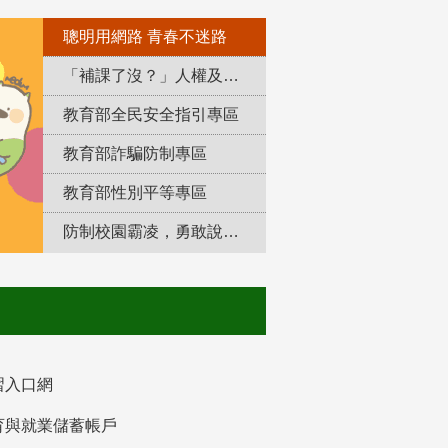
聰明用網路 青春不迷路
「補課了沒？」人權及轉型正義教育專區
教育部全民安全指引專區
教育部詐騙防制專區
教育部性別平等專區
防制校園霸凌，勇敢說出來！
習入口網
育與就業儲蓄帳戶