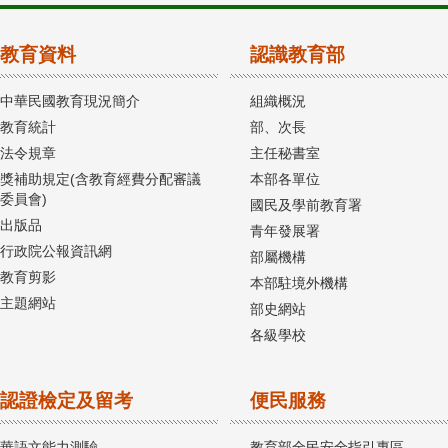
教育資料
認識教育部
中華民國教育現況簡介
組織概況
教育統計
部、次長
法令規章
主任秘書室
獎補助規定(含教育經費分配審議
本部各單位
委員會)
國民及學前教育署
出版品
青年發展署
行政院公報資訊網
部屬機構
教育剪影
本部駐境外機構
主題網站
部史網站
各級學校
認證檢定及留考
便民服務
華語文能力測驗
教育部全民安全指引專區