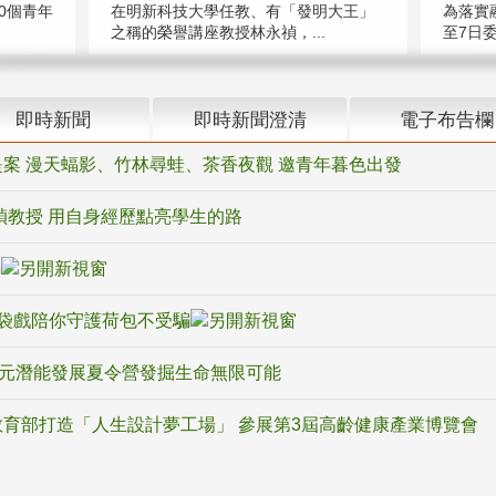
在明新科技大學任教、有「發明大王」
0個青年
為落實
之稱的榮譽講座教授林永禎，...
至7日委
即時新聞
即時新聞澄清
電子布告欄
案 漫天蝠影、竹林尋蛙、茶香夜觀 邀青年暮色出發
禎教授 用自身經歷點亮學生的路
騙
袋戲陪你守護荷包不受騙
多元潛能發展夏令營發掘生命無限可能
育部打造「人生設計夢工場」 參展第3屆高齡健康產業博覽會