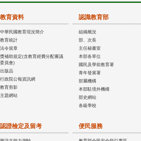
教育資料
認識教育部
中華民國教育現況簡介
組織概況
教育統計
部、次長
法令規章
主任秘書室
獎補助規定(含教育經費分配審議
本部各單位
委員會)
國民及學前教育署
出版品
青年發展署
行政院公報資訊網
部屬機構
教育剪影
本部駐境外機構
主題網站
部史網站
各級學校
認證檢定及留考
便民服務
華語文能力測驗
教育部全民安全指引專區