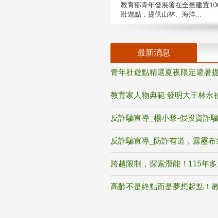
教育部青年發展署在全臺建置10
壯遊點，提供山林、海洋...
最新消息
青年壯遊點精選夏夜限定避暑提
教育家人物典範 發明大王林永
反詐騙宣導_楊小黎-假投資詐
反詐騙宣導_防詐有道，霹靂布
跨越限制，探索潛能！115年
高齡不是終點而是夢想起點！教