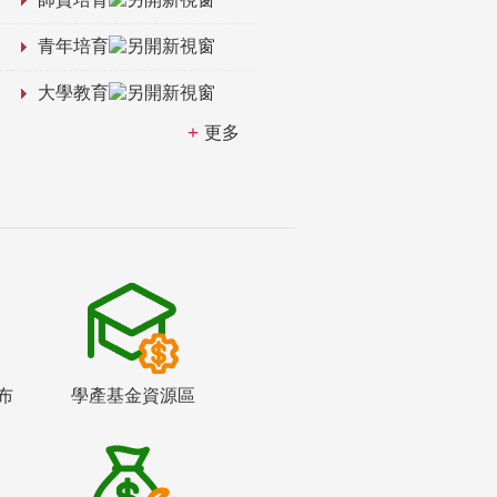
青年培育
大學教育
更多
布
學產基金資源區