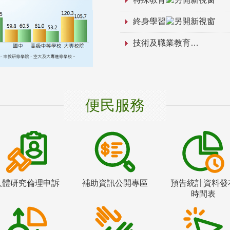
終身學習
技術及職業教育
便民服務
人體研究倫理申訴
補助資訊公開專區
預告統計資料發
時間表