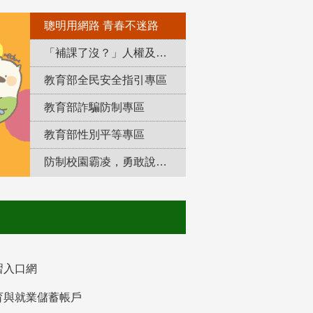
聰明用網路 青春不迷路
「補課了沒？」人權及轉型正義教育專區
教育部全民安全指引專區
教育部詐騙防制專區
教育部性別平等專區
防制校園霸凌，勇敢說出來！
習入口網
育與就業儲蓄帳戶