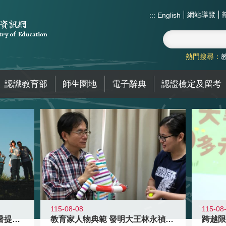
網站導覽
:::
English
熱門搜尋：
認識教育部
師生園地
電子辭典
認證檢定及留考
115-08-08
115-08
教育家人物典範 發明大王林永禎教授
青年壯遊點精選夏夜限定避暑提案 漫