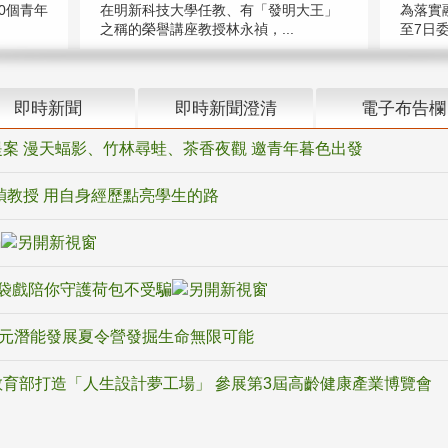
在明新科技大學任教、有「發明大王」
0個青年
為落實
之稱的榮譽講座教授林永禎，...
至7日委
即時新聞
即時新聞澄清
電子布告欄
案 漫天蝠影、竹林尋蛙、茶香夜觀 邀青年暮色出發
禎教授 用自身經歷點亮學生的路
騙
袋戲陪你守護荷包不受騙
多元潛能發展夏令營發掘生命無限可能
育部打造「人生設計夢工場」 參展第3屆高齡健康產業博覽會