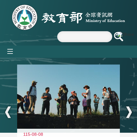
跳到主要內容區塊
mobile_menu
:::
11
115-08-08