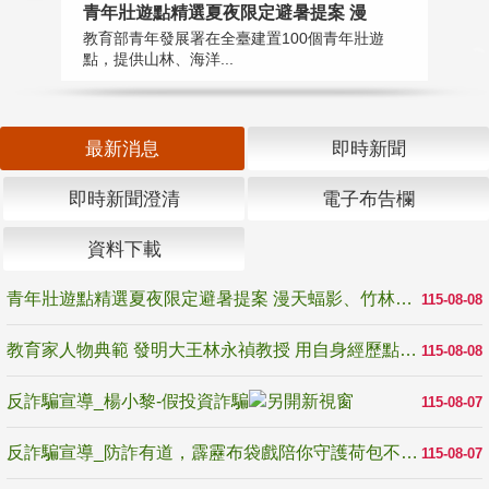
教
青年壯遊點精選夏夜限定避暑提案 漫
在
教育部青年發展署在全臺建置100個青年壯遊
譽
點，提供山林、海洋...
最新消息
即時新聞
即時新聞澄清
電子布告欄
資料下載
青年壯遊點精選夏夜限定避暑提案 漫天蝠影、竹林尋蛙、茶香夜觀 邀青年暮色出發
115-08-08
教育家人物典範 發明大王林永禎教授 用自身經歷點亮學生的路
115-08-08
反詐騙宣導_楊小黎-假投資詐騙
115-08-07
反詐騙宣導_防詐有道，霹靂布袋戲陪你守護荷包不受騙
115-08-07