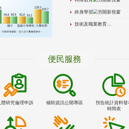
終身學習
技術及職業教育
便民服務
人體研究倫理申訴
補助資訊公開專區
預告統計資料發
時間表