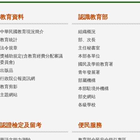
教育資料
認識教育部
中華民國教育現況簡介
組織概況
教育統計
部、次長
法令規章
主任秘書室
獎補助規定(含教育經費分配審議
本部各單位
委員會)
國民及學前教育署
出版品
青年發展署
行政院公報資訊網
部屬機構
教育剪影
本部駐境外機構
主題網站
部史網站
各級學校
認證檢定及留考
便民服務
華語文能力測驗
教育部全民安全指引專區