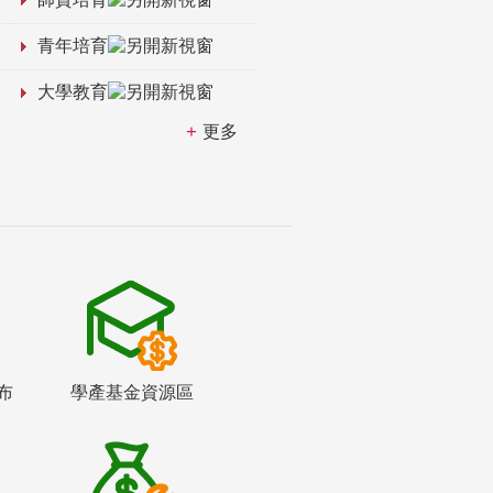
青年培育
大學教育
更多
布
學產基金資源區