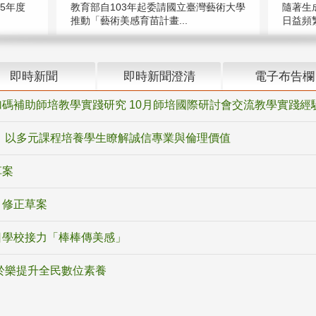
5年度
教育部自103年起委請國立臺灣藝術大學
隨著生
推動「藝術美感育苗計畫...
日益頻繁
即時新聞
即時新聞澄清
電子布告欄
碼補助師培教學實踐研究 10月師培國際研討會交流教學實踐經
 以多元課程培養學生瞭解誠信專業與倫理價值
草案
》修正草案
日學校接力「棒棒傳美感」
於樂提升全民數位素養