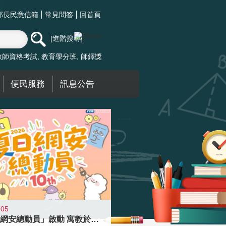
部長民意信箱
常見問答
回首頁
進階搜尋
教師資格考試
教育學分班
師鐸獎
便民服務
訊息公告
-05
「夏日網安總動員」啟動 寓教於樂提