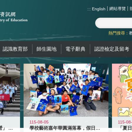
網站導覽
:::
English
熱門搜尋：
認識教育部
師生園地
電子辭典
認證檢定及留考
115-08-05
115-08
國教署「全國高中暑期研習營」 以多
學校藝術嘉年華圓滿落幕，假日學校接