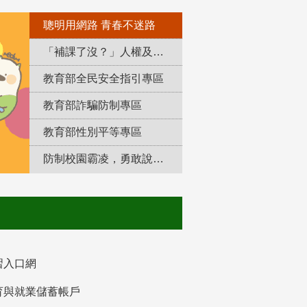
聰明用網路 青春不迷路
「補課了沒？」人權及轉型正義教育專區
教育部全民安全指引專區
教育部詐騙防制專區
教育部性別平等專區
防制校園霸凌，勇敢說出來！
習入口網
育與就業儲蓄帳戶