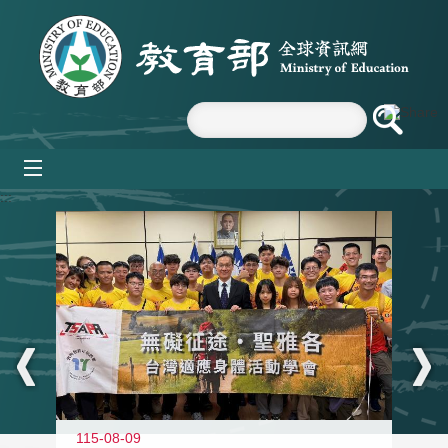
跳到主要內容區塊
mobile_menu
:::
115-08-09
11