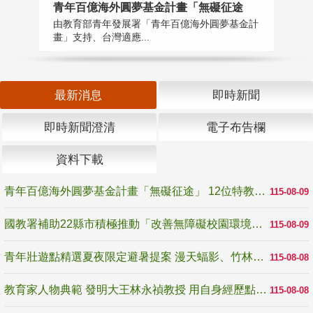
青年百億海外圓夢基金計畫「無礙征途
國
由教育部青年發展署「青年百億海外圓夢基金計
無
畫」支持、台灣適應...
是
最新消息
即時新聞
即時新聞澄清
電子布告欄
資料下載
青年百億海外圓夢基金計畫「無礙征途」 12位特教與弱勢青年勇闖西班牙 跨越感官限制見證生命蛻變
115-08-09
國教署補助22縣市積極推動「改善無障礙校園環境計畫」 打造友善、安全、無礙學習空間
115-08-09
青年壯遊點精選夏夜限定避暑提案 漫天蝠影、竹林尋蛙、茶香夜觀 邀青年暮色出發
115-08-08
教育家人物典範 發明大王林永禎教授 用自身經歷點亮學生的路
115-08-08