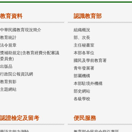
教育資料
認識教育部
中華民國教育現況簡介
組織概況
教育統計
部、次長
法令規章
主任秘書室
獎補助規定(含教育經費分配審議
本部各單位
委員會)
國民及學前教育署
出版品
青年發展署
行政院公報資訊網
部屬機構
教育剪影
本部駐境外機構
主題網站
部史網站
各級學校
認證檢定及留考
便民服務
華語文能力測驗
教育部全民安全指引專區