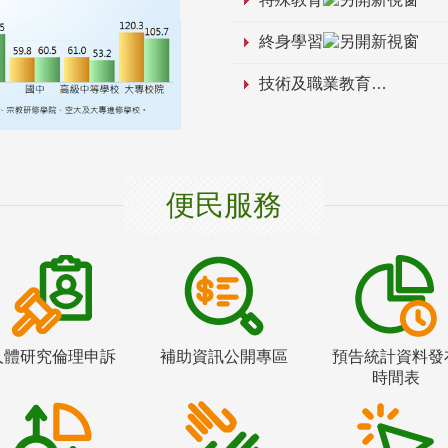
終身學習
技術及職業教育
便民服務
人體研究倫理申訴
補助資訊公開專區
預告統計資料發
時間表