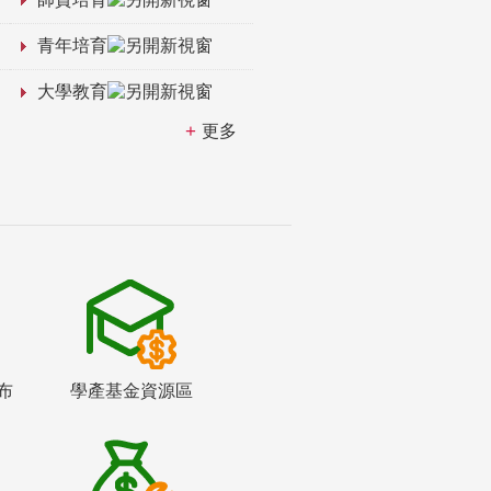
青年培育
大學教育
更多
布
學產基金資源區