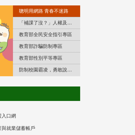
聰明用網路 青春不迷路
「補課了沒？」人權及轉型正義教育專區
教育部全民安全指引專區
教育部詐騙防制專區
教育部性別平等專區
防制校園霸凌，勇敢說出來！
習入口網
育與就業儲蓄帳戶