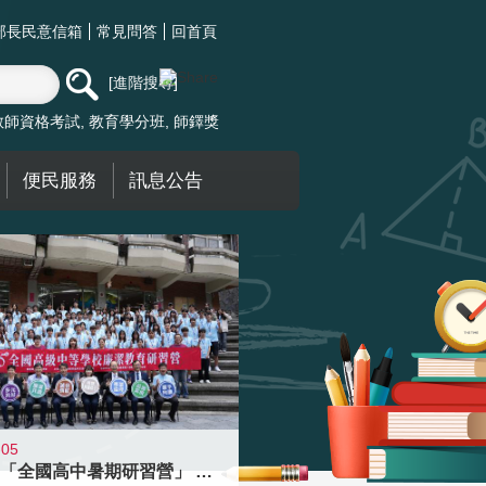
部長民意信箱
常見問答
回首頁
進階搜尋
教師資格考試
教育學分班
師鐸獎
便民服務
訊息公告
-05
國教署「全國高中暑期研習營」 以多