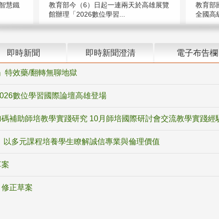
智慧鐵
教育部今（6）日起一連兩天於高雄展覽
教育部
館辦理「2026數位學習...
全國高級
即時新聞
即時新聞澄清
電子布告欄
ox」特效藥/翻轉無聊地獄
2026數位學習國際論壇高雄登場
碼補助師培教學實踐研究 10月師培國際研討會交流教學實踐經
 以多元課程培養學生瞭解誠信專業與倫理價值
草案
》修正草案