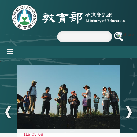
跳到主要內容區塊
mobile_menu
:::
11
115-08-08