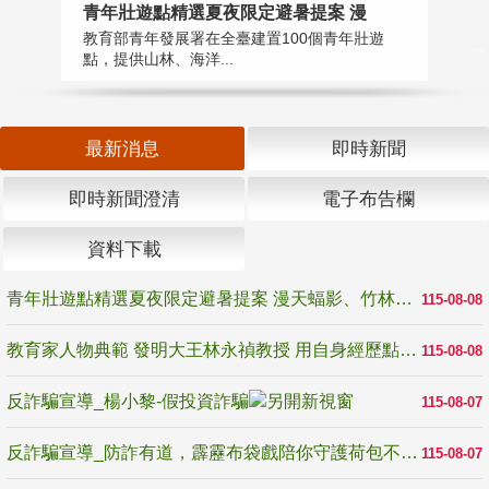
教
青年壯遊點精選夏夜限定避暑提案 漫
在
教育部青年發展署在全臺建置100個青年壯遊
譽
點，提供山林、海洋...
最新消息
即時新聞
即時新聞澄清
電子布告欄
資料下載
青年壯遊點精選夏夜限定避暑提案 漫天蝠影、竹林尋蛙、茶香夜觀 邀青年暮色出發
115-08-08
教育家人物典範 發明大王林永禎教授 用自身經歷點亮學生的路
115-08-08
反詐騙宣導_楊小黎-假投資詐騙
115-08-07
反詐騙宣導_防詐有道，霹靂布袋戲陪你守護荷包不受騙
115-08-07