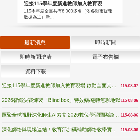
迎接115學年度新進教師加入教育現
2
115學年度全臺共有8,000多名（依各縣市提報
教
數據為主）新...
賽
最新消息
即時新聞
即時新聞澄清
電子布告欄
資料下載
迎接115學年度新進教師加入教育現場 啟動全面支持陪伴
115-08-07
2026智鐵決賽煉製「Blind box」特效藥/翻轉無聊地獄
115-08-06
匯聚全球視野深化師生AI素養 2026數位學習國際論壇高雄登場
115-08-06
深化師培與現場連結！教育部加碼補助師培教學實踐研究 10月師培國際研討會交流教學實踐經驗
115-08-06