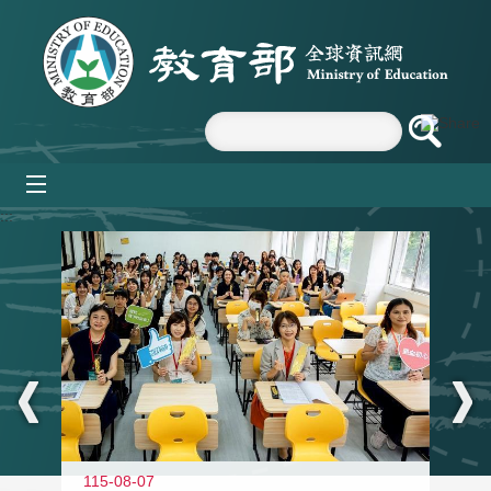
跳到主要內容區塊
mobile_menu
:::
115-08-07
11