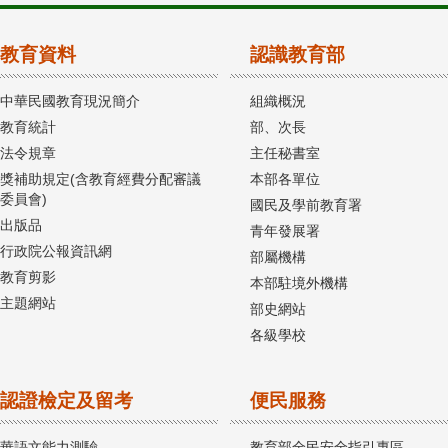
教育資料
認識教育部
中華民國教育現況簡介
組織概況
教育統計
部、次長
法令規章
主任秘書室
獎補助規定(含教育經費分配審議
本部各單位
委員會)
國民及學前教育署
出版品
青年發展署
行政院公報資訊網
部屬機構
教育剪影
本部駐境外機構
主題網站
部史網站
各級學校
認證檢定及留考
便民服務
華語文能力測驗
教育部全民安全指引專區