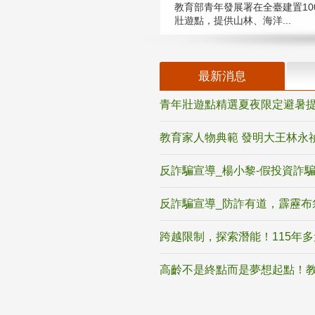
教育部青年發展署在全臺建置10
壯遊點，提供山林、海洋...
最新消息
青年壯遊點精選夏夜限定避暑提
教育家人物典範 發明大王林永
反詐騙宣導_楊小黎-假投資詐
反詐騙宣導_防詐有道，霹靂布
跨越限制，探索潛能！115年
高齡不是終點而是夢想起點！教