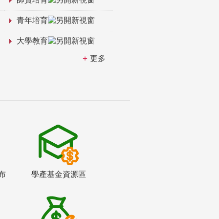
青年培育
大學教育
更多
布
學產基金資源區