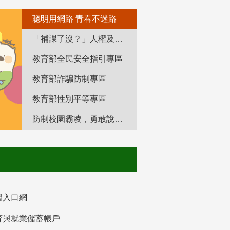
聰明用網路 青春不迷路
「補課了沒？」人權及轉型正義教育專區
教育部全民安全指引專區
教育部詐騙防制專區
教育部性別平等專區
防制校園霸凌，勇敢說出來！
習入口網
育與就業儲蓄帳戶