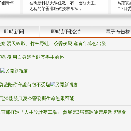
在明新科技大學任教、有「發明大王」
0個青年
為落實
之稱的榮譽講座教授林永禎，...
至7日委
即時新聞
即時新聞澄清
電子布告欄
案 漫天蝠影、竹林尋蛙、茶香夜觀 邀青年暮色出發
禎教授 用自身經歷點亮學生的路
騙
袋戲陪你守護荷包不受騙
多元潛能發展夏令營發掘生命無限可能
育部打造「人生設計夢工場」 參展第3屆高齡健康產業博覽會