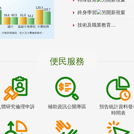
終身學習
技術及職業教育
便民服務
人體研究倫理申訴
補助資訊公開專區
預告統計資料發
時間表