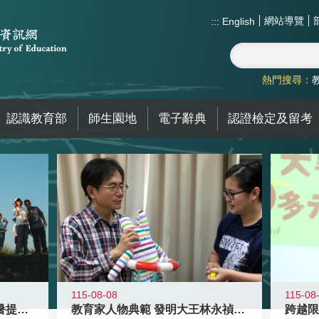
網站導覽
:::
English
熱門搜尋：
認識教育部
師生園地
電子辭典
認證檢定及留考
115-08-08
115-08
教育家人物典範 發明大王林永禎教授
青年壯遊點精選夏夜限定避暑提案 漫