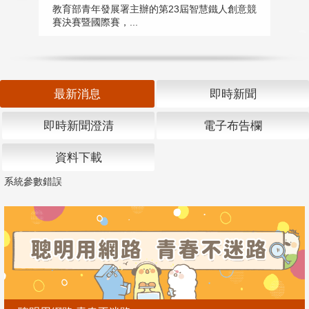
匯
教育部青年發展署主辦的第23屆智慧鐵人創意競
賽決賽暨國際賽，...
教
「
最新消息
即時新聞
即時新聞澄清
電子布告欄
資料下載
系統參數錯誤