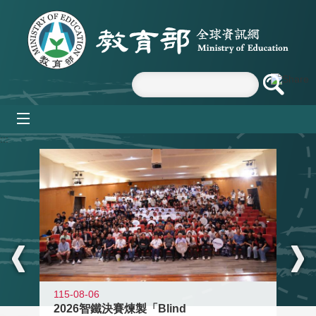
跳到主要內容區塊
mobile_menu
:::
115-08-06
2026智鐵決賽煉製「Blind
11