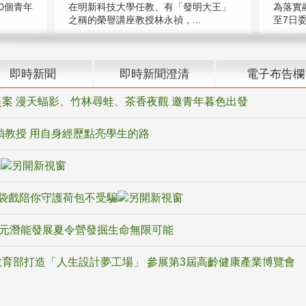
在明新科技大學任教、有「發明大王」
0個青年
為落實
之稱的榮譽講座教授林永禎，...
至7日委
即時新聞
即時新聞澄清
電子布告欄
案 漫天蝠影、竹林尋蛙、茶香夜觀 邀青年暮色出發
禎教授 用自身經歷點亮學生的路
騙
袋戲陪你守護荷包不受騙
多元潛能發展夏令營發掘生命無限可能
育部打造「人生設計夢工場」 參展第3屆高齡健康產業博覽會