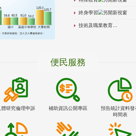
終身學習
技術及職業教育
便民服務
人體研究倫理申訴
補助資訊公開專區
預告統計資料發
時間表