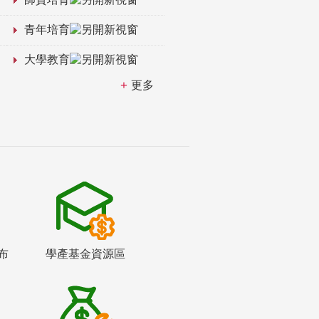
青年培育
大學教育
更多
布
學產基金資源區