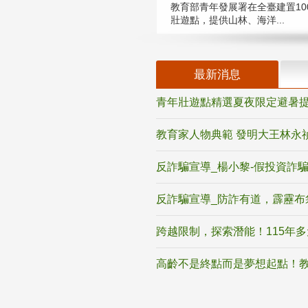
教育部青年發展署在全臺建置10
壯遊點，提供山林、海洋...
最新消息
青年壯遊點精選夏夜限定避暑提
教育家人物典範 發明大王林永
反詐騙宣導_楊小黎-假投資詐
反詐騙宣導_防詐有道，霹靂布
跨越限制，探索潛能！115年
高齡不是終點而是夢想起點！教