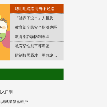
聰明用網路 青春不迷路
「補課了沒？」人權及轉型正義教育專區
教育部全民安全指引專區
教育部詐騙防制專區
教育部性別平等專區
防制校園霸凌，勇敢說出來！
習入口網
育與就業儲蓄帳戶