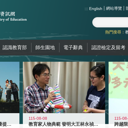
網站導覽
:::
English
熱門搜尋：
認識教育部
師生園地
電子辭典
認證檢定及留考
115-08-08
115-08
教育家人物典範 發明大王林永禎教授
青年壯遊點精選夏夜限定避暑提案 漫