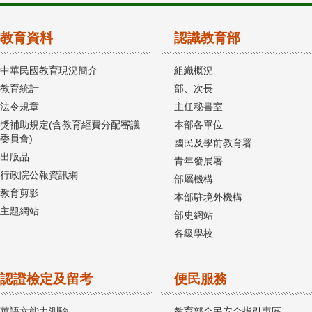
教育資料
認識教育部
中華民國教育現況簡介
組織概況
教育統計
部、次長
法令規章
主任秘書室
獎補助規定(含教育經費分配審議
本部各單位
委員會)
國民及學前教育署
出版品
青年發展署
行政院公報資訊網
部屬機構
教育剪影
本部駐境外機構
主題網站
部史網站
各級學校
認證檢定及留考
便民服務
華語文能力測驗
教育部全民安全指引專區