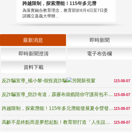
高
跨越限制，探索潛能！115年多元潛
教
為落實融合教育理念，教育部於8月4日至7日委
博
請國立嘉義大學辦...
最新消息
即時新聞
即時新聞澄清
電子布告欄
資料下載
反詐騙宣導_楊小黎-假投資詐騙
115-08-07
反詐騙宣導_防詐有道，霹靂布袋戲陪你守護荷包不受騙
115-08-07
跨越限制，探索潛能！115年多元潛能發展夏令營發掘生命無限可能
115-08-07
高齡不是終點而是夢想起點！教育部打造「人生設計夢工場」 參展第3屆高齡健康產業博覽會
115-08-07