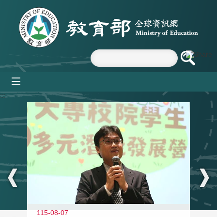
跳到主要內容區塊
mobile_menu
:::
11
115-08-07