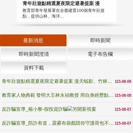
教
青年壯遊點精選夏夜限定避暑提案 漫
在
教育部青年發展署在全臺建置100個青年壯遊
譽
點，提供山林、海洋...
最新消息
即時新聞
即時新聞澄清
電子布告欄
資料下載
青年壯遊點精選夏夜限定避暑提案 漫天蝠影、竹林尋蛙、茶香夜觀 邀青年暮色出發
115-08-08
教育家人物典範 發明大王林永禎教授 用自身經歷點亮學生的路
115-08-08
反詐騙宣導_楊小黎-假投資詐騙
115-08-07
反詐騙宣導_防詐有道，霹靂布袋戲陪你守護荷包不受騙
115-08-07