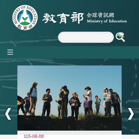
跳到主要內容區塊
mobile_menu
:::
11
115-08-08