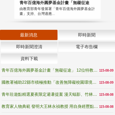
青年百億海外圓夢基金計畫「無礙征途
國
由教育部青年發展署「青年百億海外圓夢基金計
無
畫」支持、台灣適應...
是
最新消息
即時新聞
即時新聞澄清
電子布告欄
資料下載
青年百億海外圓夢基金計畫「無礙征途」 12位特教與弱勢青年勇闖西班牙 跨越感官限制見證生命蛻變
115-08-09
國教署補助22縣市積極推動「改善無障礙校園環境計畫」 打造友善、安全、無礙學習空間
115-08-09
青年壯遊點精選夏夜限定避暑提案 漫天蝠影、竹林尋蛙、茶香夜觀 邀青年暮色出發
115-08-08
教育家人物典範 發明大王林永禎教授 用自身經歷點亮學生的路
115-08-08