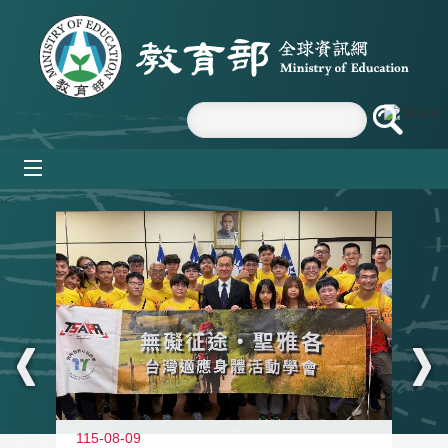
跳到主要內容區塊
mobile_menu
:::
115-08-09
11