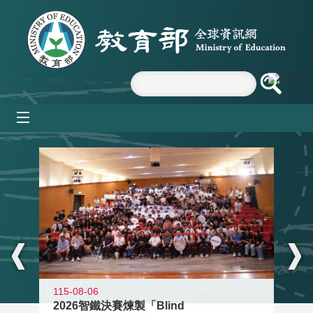
跳到主要內容區塊
mobile_menu
:::
115-08-06
2026智鐵決賽煉製「Blind
11