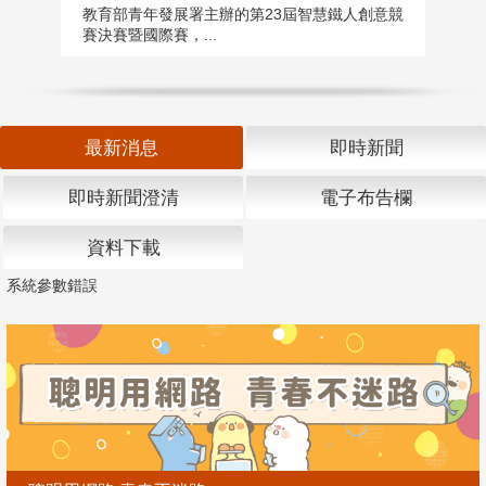
匯
教育部青年發展署主辦的第23屆智慧鐵人創意競
賽決賽暨國際賽，...
教
「
最新消息
即時新聞
即時新聞澄清
電子布告欄
資料下載
系統參數錯誤