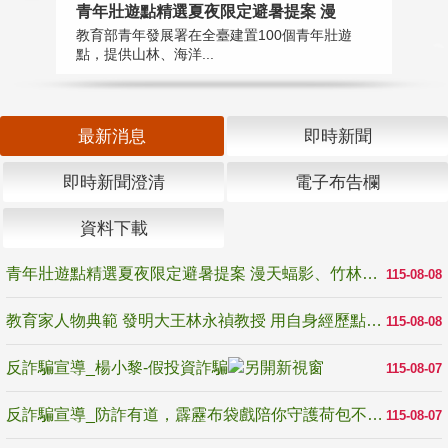
教
青年壯遊點精選夏夜限定避暑提案 漫
在
教育部青年發展署在全臺建置100個青年壯遊
譽
點，提供山林、海洋...
最新消息
即時新聞
即時新聞澄清
電子布告欄
資料下載
青年壯遊點精選夏夜限定避暑提案 漫天蝠影、竹林尋蛙、茶香夜觀 邀青年暮色出發
115-08-08
教育家人物典範 發明大王林永禎教授 用自身經歷點亮學生的路
115-08-08
反詐騙宣導_楊小黎-假投資詐騙
115-08-07
反詐騙宣導_防詐有道，霹靂布袋戲陪你守護荷包不受騙
115-08-07