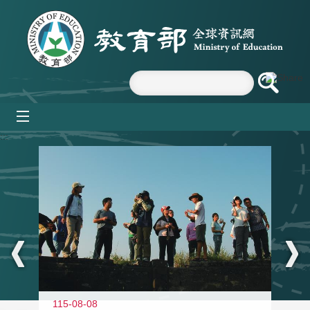
跳到主要內容區塊
mobile_menu
:::
11
115-08-08