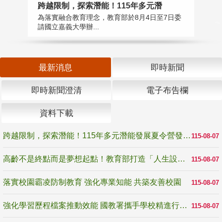
高
跨越限制，探索潛能！115年多元潛
教
為落實融合教育理念，教育部於8月4日至7日委
博
請國立嘉義大學辦...
最新消息
即時新聞
即時新聞澄清
電子布告欄
資料下載
跨越限制，探索潛能！115年多元潛能發展夏令營發掘生命無限可能
115-08-07
高齡不是終點而是夢想起點！教育部打造「人生設計夢工場」 參展第3屆高齡健康產業博覽會
115-08-07
落實校園霸凌防制教育 強化專業知能 共築友善校園
115-08-07
強化學習歷程檔案推動效能 國教署攜手學校精進行政與教學支持
115-08-07