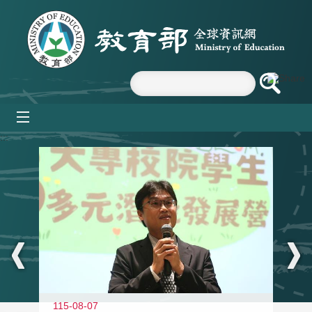
跳到主要內容區塊
mobile_menu
:::
11
115-08-07