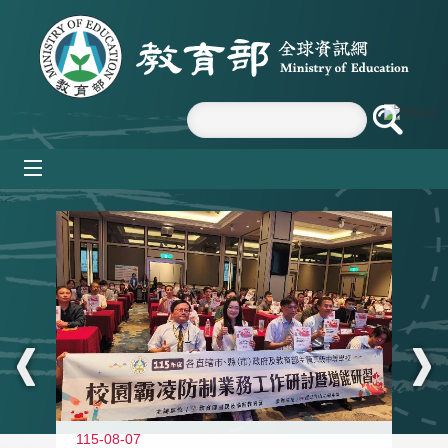
跳到主要內容區塊
mobile_menu
:::
115-08-07
11