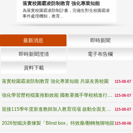
落實校園霸凌防制教育 強化專業知能
迎
為落實校園霸凌防制計畫，完備生對生校園霸凌
1
事件處理機制，教育...
數
最新消息
即時新聞
即時新聞澄清
電子布告欄
資料下載
落實校園霸凌防制教育 強化專業知能 共築友善校園
115-08-07
強化學習歷程檔案推動效能 國教署攜手學校精進行政與教學支持
115-08-07
迎接115學年度新進教師加入教育現場 啟動全面支持陪伴
115-08-07
2026智鐵決賽煉製「Blind box」特效藥/翻轉無聊地獄
115-08-06