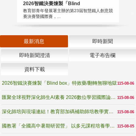
2026智鐵決賽煉製「Blind
匯
教育部青年發展署主辦的第23屆智慧鐵人創意競
教
賽決賽暨國際賽，...
「
最新消息
即時新聞
即時新聞澄清
電子布告欄
資料下載
2026智鐵決賽煉製「Blind box」特效藥/翻轉無聊地獄
115-08-06
匯聚全球視野深化師生AI素養 2026數位學習國際論壇高雄登場
115-08-06
深化師培與現場連結！教育部加碼補助師培教學實踐研究 10月師培國際研討會交流教學實踐經驗
115-08-06
國教署「全國高中暑期研習營」 以多元課程培養學生瞭解誠信專業與倫理價值
115-08-05