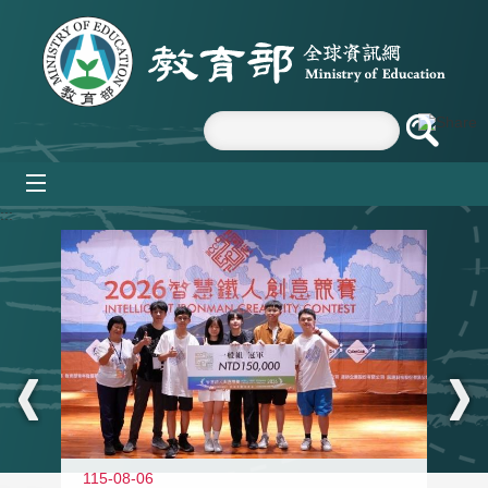
跳到主要內容區塊
mobile_menu
:::
115-08-06
11