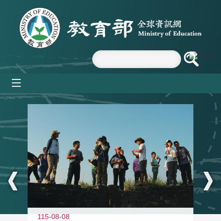
跳到主要內容區塊
mobile_menu
:::
11
115-08-08