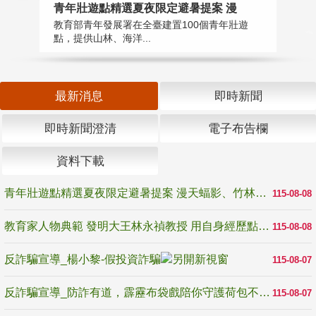
教
青年壯遊點精選夏夜限定避暑提案 漫
在
教育部青年發展署在全臺建置100個青年壯遊
譽
點，提供山林、海洋...
最新消息
即時新聞
即時新聞澄清
電子布告欄
資料下載
青年壯遊點精選夏夜限定避暑提案 漫天蝠影、竹林尋蛙、茶香夜觀 邀青年暮色出發
115-08-08
教育家人物典範 發明大王林永禎教授 用自身經歷點亮學生的路
115-08-08
反詐騙宣導_楊小黎-假投資詐騙
115-08-07
反詐騙宣導_防詐有道，霹靂布袋戲陪你守護荷包不受騙
115-08-07