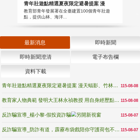
教
青年壯遊點精選夏夜限定避暑提案 漫
在
教育部青年發展署在全臺建置100個青年壯遊
譽
點，提供山林、海洋...
最新消息
即時新聞
即時新聞澄清
電子布告欄
資料下載
青年壯遊點精選夏夜限定避暑提案 漫天蝠影、竹林尋蛙、茶香夜觀 邀青年暮色出發
115-08-08
教育家人物典範 發明大王林永禎教授 用自身經歷點亮學生的路
115-08-08
反詐騙宣導_楊小黎-假投資詐騙
115-08-07
反詐騙宣導_防詐有道，霹靂布袋戲陪你守護荷包不受騙
115-08-07