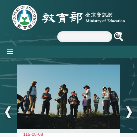
跳到主要內容區塊
mobile_menu
:::
11
115-08-08