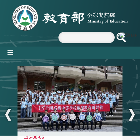
跳到主要內容區塊
mobile_menu
:::
115-08-05
11