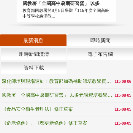
國教署「全國高中暑期研習營」 以多
學
教育部國教署於8月5日舉辦「115年度全國高級
教
中等學校廉潔教...
「
最新消息
即時新聞
即時新聞澄清
電子布告欄
資料下載
深化師培與現場連結！教育部加碼補助師培教學實踐研究 10月師培國際研討會交流教學實踐經驗
115-08-06
國教署「全國高中暑期研習營」 以多元課程培養學生瞭解誠信專業與倫理價值
115-08-05
《食品安全衛生管理法》修正草案
115-08-05
《危老條例》、《都更新條例》修正草案
115-08-05