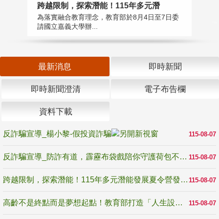
高
跨越限制，探索潛能！115年多元潛
教
為落實融合教育理念，教育部於8月4日至7日委
博
請國立嘉義大學辦...
最新消息
即時新聞
即時新聞澄清
電子布告欄
資料下載
反詐騙宣導_楊小黎-假投資詐騙
115-08-07
反詐騙宣導_防詐有道，霹靂布袋戲陪你守護荷包不受騙
115-08-07
跨越限制，探索潛能！115年多元潛能發展夏令營發掘生命無限可能
115-08-07
高齡不是終點而是夢想起點！教育部打造「人生設計夢工場」 參展第3屆高齡健康產業博覽會
115-08-07