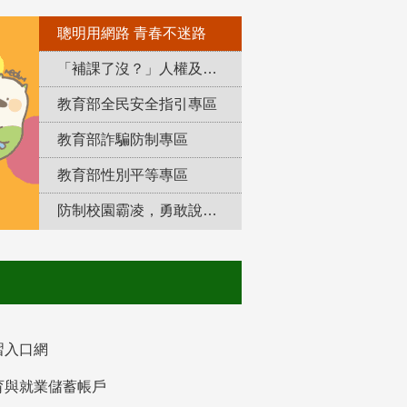
聰明用網路 青春不迷路
「補課了沒？」人權及轉型正義教育專區
教育部全民安全指引專區
教育部詐騙防制專區
教育部性別平等專區
防制校園霸凌，勇敢說出來！
習入口網
育與就業儲蓄帳戶