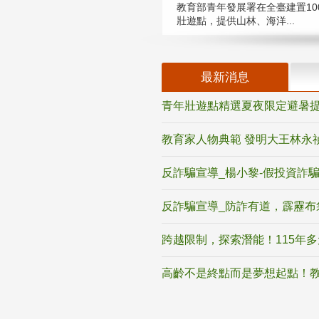
教育部青年發展署在全臺建置10
壯遊點，提供山林、海洋...
最新消息
青年壯遊點精選夏夜限定避暑提
教育家人物典範 發明大王林永
反詐騙宣導_楊小黎-假投資詐
反詐騙宣導_防詐有道，霹靂布
跨越限制，探索潛能！115年
高齡不是終點而是夢想起點！教