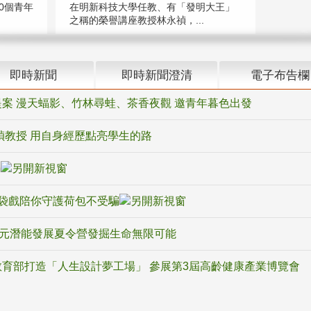
在明新科技大學任教、有「發明大王」
0個青年
之稱的榮譽講座教授林永禎，...
即時新聞
即時新聞澄清
電子布告欄
案 漫天蝠影、竹林尋蛙、茶香夜觀 邀青年暮色出發
禎教授 用自身經歷點亮學生的路
騙
袋戲陪你守護荷包不受騙
多元潛能發展夏令營發掘生命無限可能
育部打造「人生設計夢工場」 參展第3屆高齡健康產業博覽會