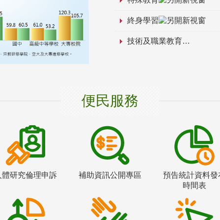
終身學習
技術及職業教育
便民服務
人體研究倫理申訴
補助資訊公開專區
預告統計資料發
時間表