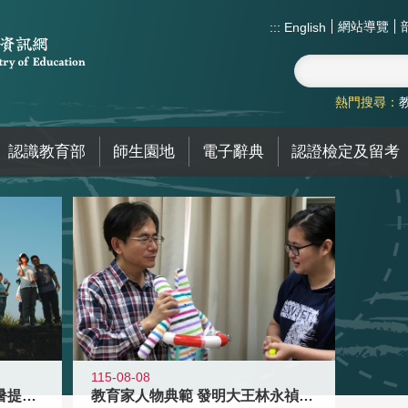
網站導覽
:::
English
熱門搜尋：
認識教育部
師生園地
電子辭典
認證檢定及留考
115-08-08
教育家人物典範 發明大王林永禎教授
青年壯遊點精選夏夜限定避暑提案 漫