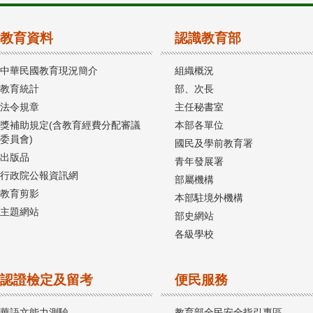
教育資料
認識教育部
中華民國教育現況簡介
組織概況
教育統計
部、次長
法令規章
主任秘書室
獎補助規定(含教育經費分配審議
本部各單位
委員會)
國民及學前教育署
出版品
青年發展署
行政院公報資訊網
部屬機構
教育剪影
本部駐境外機構
主題網站
部史網站
各級學校
認證檢定及留考
便民服務
華語文能力測驗
教育部全民安全指引專區