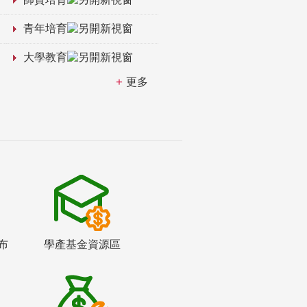
青年培育
大學教育
更多
布
學產基金資源區