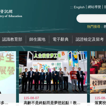
網站導覽
:::
English
熱門搜尋：
認識教育部
師生園地
電子辭典
認證檢定及留考
115-08-07
115-08
高齡不是終點而是夢想起點！教育部打
跨越限制，探索潛能！115年多元潛