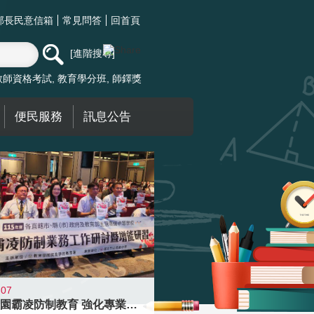
部長民意信箱
常見問答
回首頁
進階搜尋
教師資格考試
教育學分班
師鐸獎
便民服務
訊息公告
-07
落實校園霸凌防制教育 強化專業知能