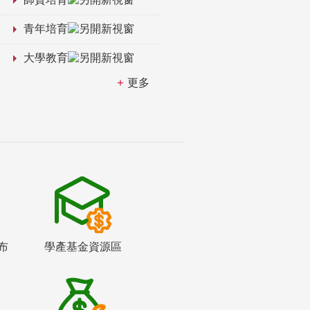
青年培育
大學教育
更多
布
學產基金資源區