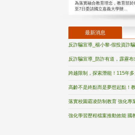
為落實融合教育理念，教育部於8
至7日委請國立嘉義大學辦...
最新消息
反詐騙宣導_楊小黎-假投資詐
反詐騙宣導_防詐有道，霹靂布
跨越限制，探索潛能！115年
高齡不是終點而是夢想起點！教
落實校園霸凌防制教育 強化專
強化學習歷程檔案推動效能 國