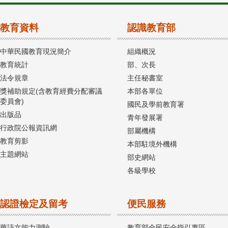
教育資料
認識教育部
中華民國教育現況簡介
組織概況
教育統計
部、次長
法令規章
主任秘書室
獎補助規定(含教育經費分配審議
本部各單位
委員會)
國民及學前教育署
出版品
青年發展署
行政院公報資訊網
部屬機構
教育剪影
本部駐境外機構
主題網站
部史網站
各級學校
認證檢定及留考
便民服務
華語文能力測驗
教育部全民安全指引專區