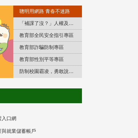
聰明用網路 青春不迷路
「補課了沒？」人權及轉型正義教育專區
教育部全民安全指引專區
教育部詐騙防制專區
教育部性別平等專區
防制校園霸凌，勇敢說出來！
習入口網
育與就業儲蓄帳戶