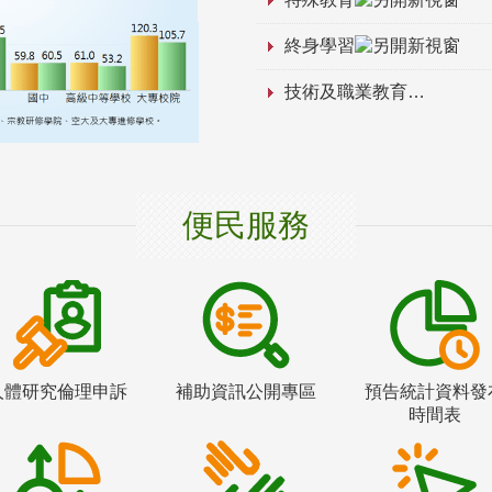
終身學習
技術及職業教育
便民服務
人體研究倫理申訴
補助資訊公開專區
預告統計資料發
時間表