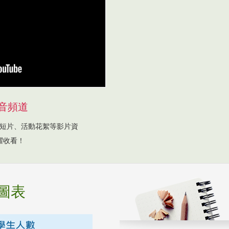
音頻道
短片、活動花絮等影片資
躍收看！
圖表