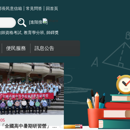
部長民意信箱
常見問答
回首頁
進階搜尋
教師資格考試
教育學分班
師鐸獎
便民服務
訊息公告
-05
國教署「全國高中暑期研習營」 以多