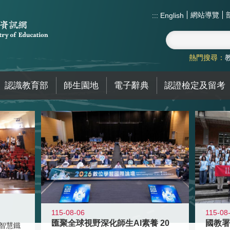
網站導覽
:::
English
熱門搜尋：
認識教育部
師生園地
電子辭典
認證檢定及留考
115-08-06
115-08
匯聚全球視野深化師生AI素養 20
智慧鐵