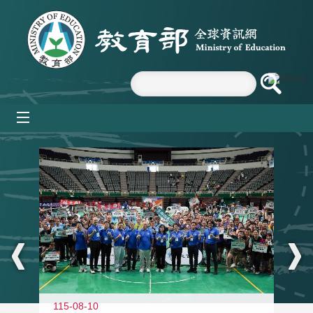
跳到主要內容區塊
mobile_menu
:::
115-08-10
11