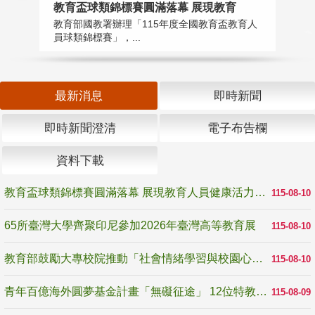
教育盃球類錦標賽圓滿落幕 展現教育
6
教育部國教署辦理「115年度全國教育盃教育人
「
員球類錦標賽」，...
首
最新消息
即時新聞
即時新聞澄清
電子布告欄
資料下載
教育盃球類錦標賽圓滿落幕 展現教育人員健康活力與團隊精神
115-08-10
65所臺灣大學齊聚印尼參加2026年臺灣高等教育展
115-08-10
教育部鼓勵大專校院推動「社會情緒學習與校園心理健康促進計畫」 培育校園「心」韌性
115-08-10
青年百億海外圓夢基金計畫「無礙征途」 12位特教與弱勢青年勇闖西班牙 跨越感官限制見證生命蛻變
115-08-09