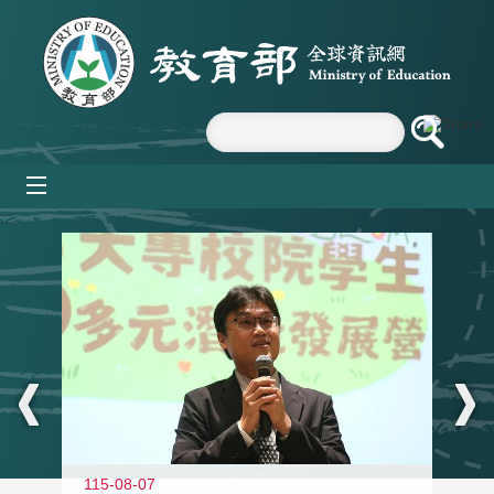
跳到主要內容區塊
mobile_menu
:::
11
115-08-07