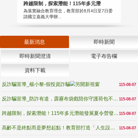
高
跨越限制，探索潛能！115年多元潛
教
為落實融合教育理念，教育部於8月4日至7日委
博
請國立嘉義大學辦...
最新消息
即時新聞
即時新聞澄清
電子布告欄
資料下載
反詐騙宣導_楊小黎-假投資詐騙
115-08-07
反詐騙宣導_防詐有道，霹靂布袋戲陪你守護荷包不受騙
115-08-07
跨越限制，探索潛能！115年多元潛能發展夏令營發掘生命無限可能
115-08-07
高齡不是終點而是夢想起點！教育部打造「人生設計夢工場」 參展第3屆高齡健康產業博覽會
115-08-07