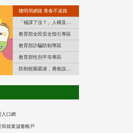
聰明用網路 青春不迷路
「補課了沒？」人權及轉型正義教育專區
教育部全民安全指引專區
教育部詐騙防制專區
教育部性別平等專區
防制校園霸凌，勇敢說出來！
習入口網
育與就業儲蓄帳戶