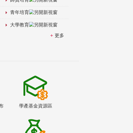
青年培育
大學教育
更多
布
學產基金資源區