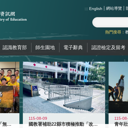
網站導覽
:::
English
熱門搜尋：
認識教育部
師生園地
電子辭典
認證檢定及留考
115-08-09
115-08
青年百億海外圓夢基金計畫「無礙征途
國教署補助22縣市積極推動「改善無