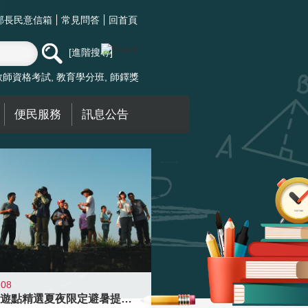
部長民意信箱
常見問答
回首頁
進階搜尋
教師資格考試
教育學分班
師鐸獎
便民服務
訊息公告
-08
青年壯遊點精選夏夜限定避暑提案 漫