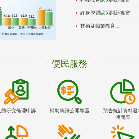
終身學習
技術及職業教育
便民服務
人體研究倫理申訴
補助資訊公開專區
預告統計資料發
時間表