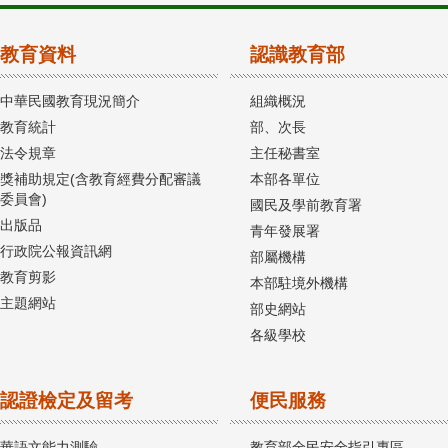
教育資料
認識教育部
中華民國教育現況簡介
組織概況
教育統計
部、次長
法令規章
主任秘書室
獎補助規定(含教育經費分配審議
本部各單位
委員會)
國民及學前教育署
出版品
青年發展署
行政院公報資訊網
部屬機構
教育剪影
本部駐境外機構
主題網站
部史網站
各級學校
認證檢定及留考
便民服務
華語文能力測驗
教育部全民安全指引專區