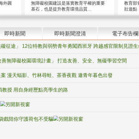
海外圓
無障礙校園建設是落實教育平權的重要
教育部
基石，也是提升教育環境品質...
壯遊點，
即時新聞
即時新聞澄清
電子布告欄
礙征途」 12位特教與弱勢青年勇闖西班牙 跨越感官限制見證生
改善無障礙校園環境計畫」 打造友善、安全、無礙學習空間
案 漫天蝠影、竹林尋蛙、茶香夜觀 邀青年暮色出發
禎教授 用自身經歷點亮學生的路
騙
袋戲陪你守護荷包不受騙