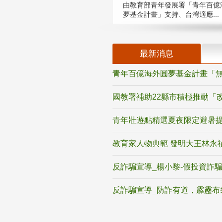
由教育部青年發展署「青年百億
夢基金計畫」支持、台灣適應...
最新消息
青年百億海外圓夢基金計畫「無
國教署補助22縣市積極推動「
青年壯遊點精選夏夜限定避暑提
教育家人物典範 發明大王林永
反詐騙宣導_楊小黎-假投資詐
反詐騙宣導_防詐有道，霹靂布