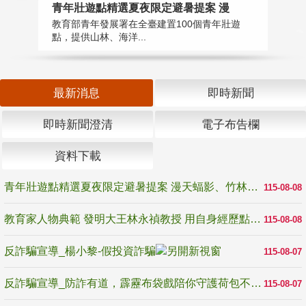
教
青年壯遊點精選夏夜限定避暑提案 漫
在
教育部青年發展署在全臺建置100個青年壯遊
譽
點，提供山林、海洋...
最新消息
即時新聞
即時新聞澄清
電子布告欄
資料下載
青年壯遊點精選夏夜限定避暑提案 漫天蝠影、竹林尋蛙、茶香夜觀 邀青年暮色出發
115-08-08
教育家人物典範 發明大王林永禎教授 用自身經歷點亮學生的路
115-08-08
反詐騙宣導_楊小黎-假投資詐騙
115-08-07
反詐騙宣導_防詐有道，霹靂布袋戲陪你守護荷包不受騙
115-08-07