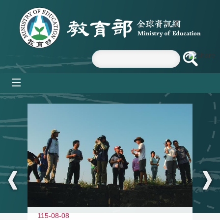
跳到主要內容區塊
mobile_menu
:::
11
115-08-08