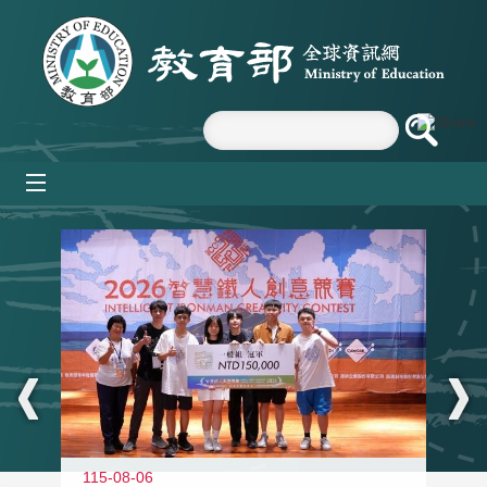
跳到主要內容區塊
mobile_menu
:::
115-08-06
11