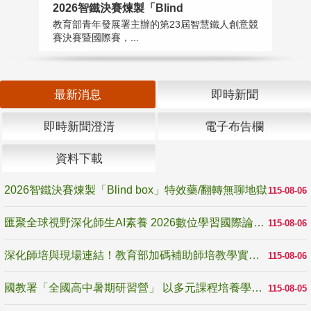
2026智鐵決賽煉製「Blind
匯
教育部青年發展署主辦的第23屆智慧鐵人創意競
教
賽決賽暨國際賽，...
「
最新消息
即時新聞
即時新聞澄清
電子布告欄
資料下載
2026智鐵決賽煉製「Blind box」特效藥/翻轉無聊地獄
115-08-06
匯聚全球視野深化師生AI素養 2026數位學習國際論壇高雄登場
115-08-06
深化師培與現場連結！教育部加碼補助師培教學實踐研究 10月師培國際研討會交流教學實踐經驗
115-08-06
國教署「全國高中暑期研習營」 以多元課程培養學生瞭解誠信專業與倫理價值
115-08-05