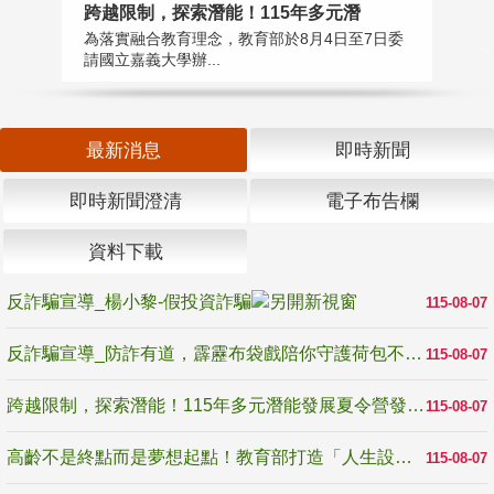
高
跨越限制，探索潛能！115年多元潛
教
為落實融合教育理念，教育部於8月4日至7日委
博
請國立嘉義大學辦...
最新消息
即時新聞
即時新聞澄清
電子布告欄
資料下載
反詐騙宣導_楊小黎-假投資詐騙
115-08-07
反詐騙宣導_防詐有道，霹靂布袋戲陪你守護荷包不受騙
115-08-07
跨越限制，探索潛能！115年多元潛能發展夏令營發掘生命無限可能
115-08-07
高齡不是終點而是夢想起點！教育部打造「人生設計夢工場」 參展第3屆高齡健康產業博覽會
115-08-07