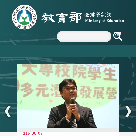
跳到主要內容區塊
mobile_menu
:::
11
115-08-07