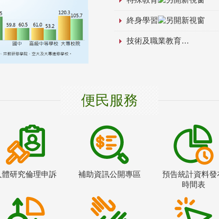
終身學習
技術及職業教育
便民服務
人體研究倫理申訴
補助資訊公開專區
預告統計資料發
時間表