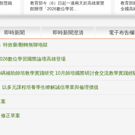
智慧鐵
教育部今（6）日起一連兩天於高雄展覽
教育部
館辦理「2026數位學習...
全國高級
即時新聞
即時新聞澄清
電子布告欄
ox」特效藥/翻轉無聊地獄
2026數位學習國際論壇高雄登場
碼補助師培教學實踐研究 10月師培國際研討會交流教學實踐經
 以多元課程培養學生瞭解誠信專業與倫理價值
草案
》修正草案