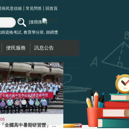
部長民意信箱
常見問答
回首頁
進階搜尋
教師資格考試
教育學分班
師鐸獎
便民服務
訊息公告
-05
國教署「全國高中暑期研習營」 以多