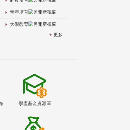
青年培育
大學教育
更多
布
學產基金資源區