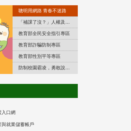
聰明用網路 青春不迷路
「補課了沒？」人權及轉型正義教育專區
教育部全民安全指引專區
教育部詐騙防制專區
教育部性別平等專區
防制校園霸凌，勇敢說出來！
習入口網
育與就業儲蓄帳戶