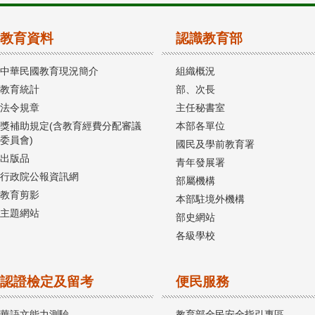
教育資料
認識教育部
中華民國教育現況簡介
組織概況
教育統計
部、次長
法令規章
主任秘書室
獎補助規定(含教育經費分配審議
本部各單位
委員會)
國民及學前教育署
出版品
青年發展署
行政院公報資訊網
部屬機構
教育剪影
本部駐境外機構
主題網站
部史網站
各級學校
認證檢定及留考
便民服務
華語文能力測驗
教育部全民安全指引專區