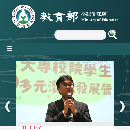
跳到主要內容區塊
mobile_menu
:::
11
115-08-07