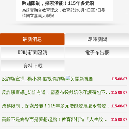
高
跨越限制，探索潛能！115年多元潛
教
為落實融合教育理念，教育部於8月4日至7日委
博
請國立嘉義大學辦...
最新消息
即時新聞
即時新聞澄清
電子布告欄
資料下載
反詐騙宣導_楊小黎-假投資詐騙
115-08-07
反詐騙宣導_防詐有道，霹靂布袋戲陪你守護荷包不受騙
115-08-07
跨越限制，探索潛能！115年多元潛能發展夏令營發掘生命無限可能
115-08-07
高齡不是終點而是夢想起點！教育部打造「人生設計夢工場」 參展第3屆高齡健康產業博覽會
115-08-07