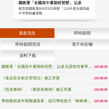
國教署「全國高中暑期研習營」 以多
學
教育部國教署於8月5日舉辦「115年度全國高級
教
中等學校廉潔教...
「
最新消息
即時新聞
即時新聞澄清
電子布告欄
資料下載
國教署「全國高中暑期研習營」 以多元課程培養學生瞭解誠信專業與倫理價值
115-08-05
《食品安全衛生管理法》修正草案
115-08-05
《危老條例》、《都更新條例》修正草案
115-08-05
學校藝術嘉年華圓滿落幕，假日學校接力「棒棒傳美感」
115-08-05