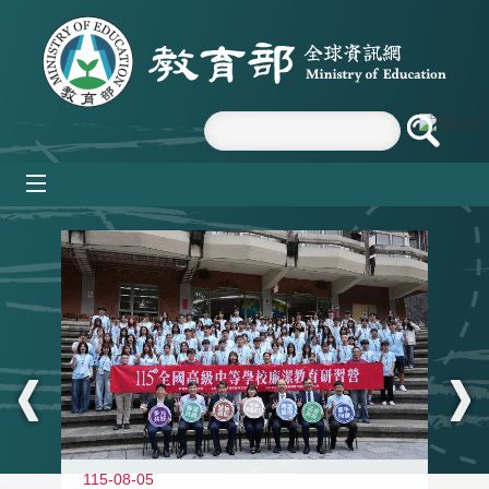
跳到主要內容區塊
mobile_menu
:::
115-08-05
11