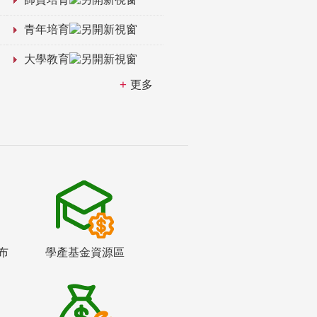
青年培育
大學教育
更多
布
學產基金資源區