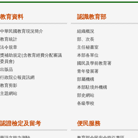
教育資料
認識教育部
中華民國教育現況簡介
組織概況
教育統計
部、次長
法令規章
主任秘書室
獎補助規定(含教育經費分配審議
本部各單位
委員會)
國民及學前教育署
出版品
青年發展署
行政院公報資訊網
部屬機構
教育剪影
本部駐境外機構
主題網站
部史網站
各級學校
認證檢定及留考
便民服務
華語文能力測驗
教育部全民安全指引專區