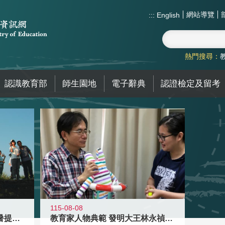
網站導覽
:::
English
熱門搜尋：
認識教育部
師生園地
電子辭典
認證檢定及留考
115-08-08
教育家人物典範 發明大王林永禎教授
青年壯遊點精選夏夜限定避暑提案 漫