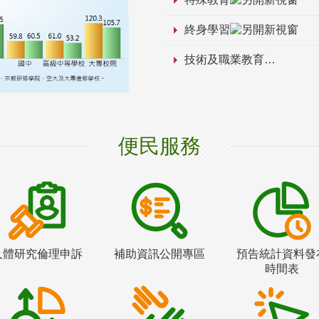
終身學習
技術及職業教育
便民服務
人體研究倫理申訴
補助資訊公開專區
預告統計資料發
時間表