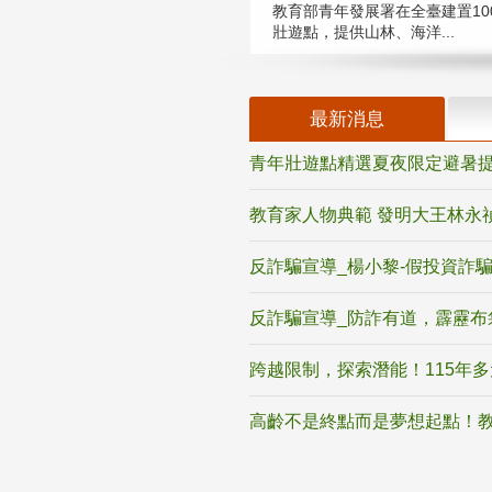
教育部青年發展署在全臺建置10
壯遊點，提供山林、海洋...
最新消息
青年壯遊點精選夏夜限定避暑提
教育家人物典範 發明大王林永
反詐騙宣導_楊小黎-假投資詐
反詐騙宣導_防詐有道，霹靂布
跨越限制，探索潛能！115年
高齡不是終點而是夢想起點！教