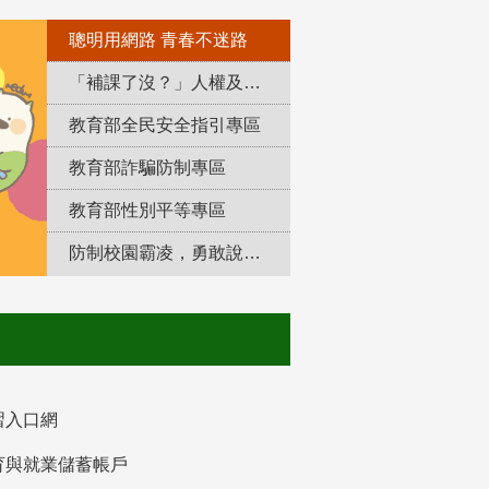
聰明用網路 青春不迷路
「補課了沒？」人權及轉型正義教育專區
教育部全民安全指引專區
教育部詐騙防制專區
教育部性別平等專區
防制校園霸凌，勇敢說出來！
習入口網
育與就業儲蓄帳戶