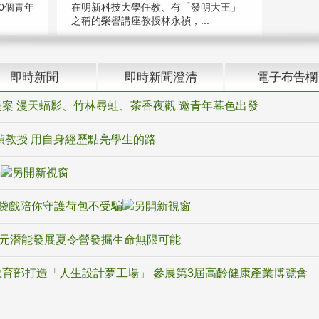
在明新科技大學任教、有「發明大王」
0個青年
之稱的榮譽講座教授林永禎，...
即時新聞
即時新聞澄清
電子布告欄
案 漫天蝠影、竹林尋蛙、茶香夜觀 邀青年暮色出發
禎教授 用自身經歷點亮學生的路
騙
袋戲陪你守護荷包不受騙
多元潛能發展夏令營發掘生命無限可能
育部打造「人生設計夢工場」 參展第3屆高齡健康產業博覽會