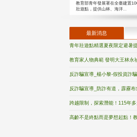
教育部青年發展署在全臺建置10
壯遊點，提供山林、海洋...
最新消息
青年壯遊點精選夏夜限定避暑提
教育家人物典範 發明大王林永
反詐騙宣導_楊小黎-假投資詐
反詐騙宣導_防詐有道，霹靂布
跨越限制，探索潛能！115年
高齡不是終點而是夢想起點！教