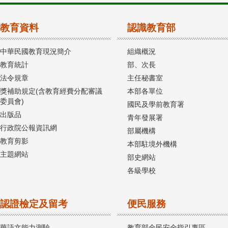
教育資料
認識教育部
中華民國教育現況簡介
組織概況
教育統計
部、次長
法令規章
主任秘書室
獎補助規定(含教育經費分配審議
本部各單位
委員會)
國民及學前教育署
出版品
青年發展署
行政院公報資訊網
部屬機構
教育剪影
本部駐境外機構
主題網站
部史網站
各級學校
認證檢定及留考
便民服務
華語文能力測驗
教育部全民安全指引專區