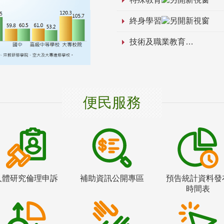
終身學習
技術及職業教育
便民服務
人體研究倫理申訴
補助資訊公開專區
預告統計資料發
時間表