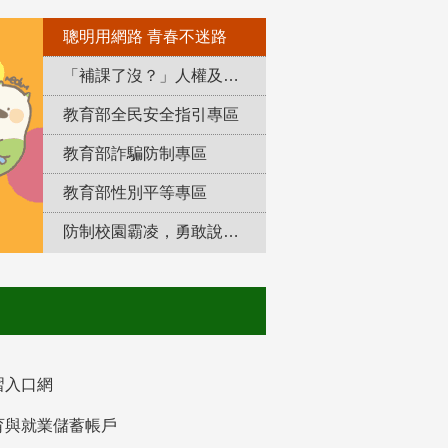
聰明用網路 青春不迷路
「補課了沒？」人權及轉型正義教育專區
教育部全民安全指引專區
教育部詐騙防制專區
教育部性別平等專區
防制校園霸凌，勇敢說出來！
習入口網
育與就業儲蓄帳戶