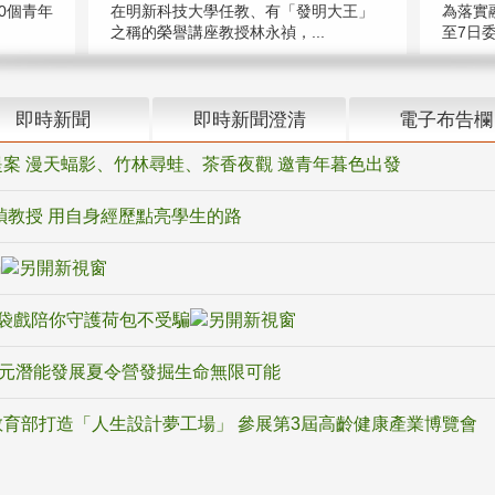
在明新科技大學任教、有「發明大王」
0個青年
為落實
之稱的榮譽講座教授林永禎，...
至7日委
即時新聞
即時新聞澄清
電子布告欄
案 漫天蝠影、竹林尋蛙、茶香夜觀 邀青年暮色出發
禎教授 用自身經歷點亮學生的路
騙
袋戲陪你守護荷包不受騙
多元潛能發展夏令營發掘生命無限可能
育部打造「人生設計夢工場」 參展第3屆高齡健康產業博覽會