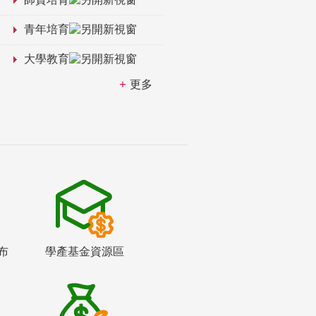
青年培育
大學教育
更多
布
學產基金資源區