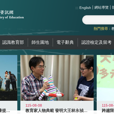
網站導覽
:::
English
熱門搜尋：
認識教育部
師生園地
電子辭典
認證檢定及留考
115-08-08
115-08
教育家人物典範 發明大王林永禎教授
青年壯遊點精選夏夜限定避暑提案 漫