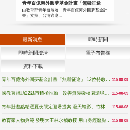
青年百億海外圓夢基金計畫「無礙征途
國
由教育部青年發展署「青年百億海外圓夢基金計
無
畫」支持、台灣適應...
是
最新消息
即時新聞
即時新聞澄清
電子布告欄
資料下載
青年百億海外圓夢基金計畫「無礙征途」 12位特教與弱勢青年勇闖西班牙 跨越感官限制見證生命蛻變
115-08-09
國教署補助22縣市積極推動「改善無障礙校園環境計畫」 打造友善、安全、無礙學習空間
115-08-09
青年壯遊點精選夏夜限定避暑提案 漫天蝠影、竹林尋蛙、茶香夜觀 邀青年暮色出發
115-08-08
教育家人物典範 發明大王林永禎教授 用自身經歷點亮學生的路
115-08-08