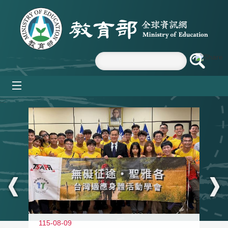
跳到主要內容區塊
mobile_menu
:::
115-08-09
11