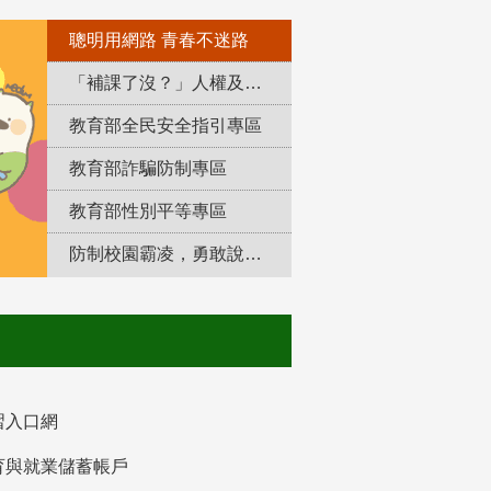
聰明用網路 青春不迷路
「補課了沒？」人權及轉型正義教育專區
教育部全民安全指引專區
教育部詐騙防制專區
教育部性別平等專區
防制校園霸凌，勇敢說出來！
習入口網
育與就業儲蓄帳戶