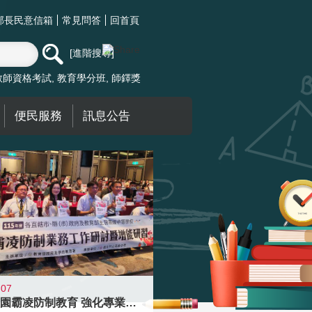
部長民意信箱
常見問答
回首頁
進階搜尋
教師資格考試
教育學分班
師鐸獎
便民服務
訊息公告
-07
落實校園霸凌防制教育 強化專業知能