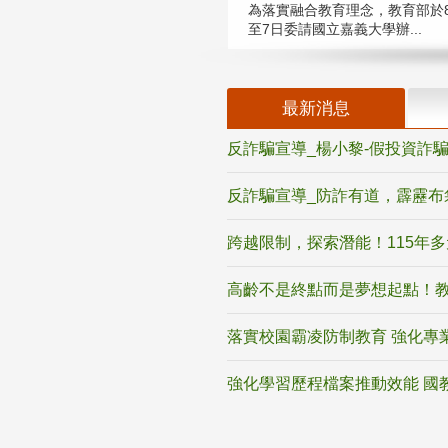
為落實融合教育理念，教育部於8
至7日委請國立嘉義大學辦...
最新消息
反詐騙宣導_楊小黎-假投資詐
反詐騙宣導_防詐有道，霹靂布
跨越限制，探索潛能！115年
高齡不是終點而是夢想起點！教
落實校園霸凌防制教育 強化專
強化學習歷程檔案推動效能 國