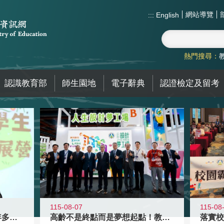
網站導覽
:::
English
熱門搜尋：
認識教育部
師生園地
電子辭典
認證檢定及留考
115-08-07
115-08
高齡不是終點而是夢想起點！教育部打
跨越限制，探索潛能！115年多元潛