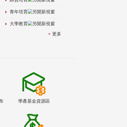
青年培育
大學教育
更多
布
學產基金資源區