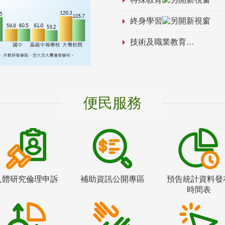
終身學習
技術及職業教育
便民服務
人體研究倫理申訴
補助資訊公開專區
預告統計資料發
時間表