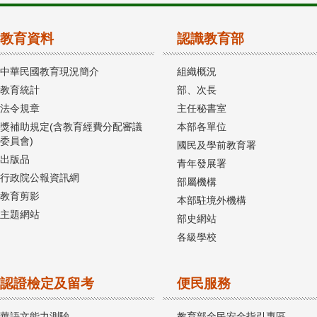
教育資料
認識教育部
中華民國教育現況簡介
組織概況
教育統計
部、次長
法令規章
主任秘書室
獎補助規定(含教育經費分配審議
本部各單位
委員會)
國民及學前教育署
出版品
青年發展署
行政院公報資訊網
部屬機構
教育剪影
本部駐境外機構
主題網站
部史網站
各級學校
認證檢定及留考
便民服務
華語文能力測驗
教育部全民安全指引專區