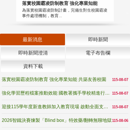
落實校園霸凌防制教育 強化專業知能
迎
為落實校園霸凌防制計畫，完備生對生校園霸凌
1
事件處理機制，教育...
數
最新消息
即時新聞
即時新聞澄清
電子布告欄
資料下載
落實校園霸凌防制教育 強化專業知能 共築友善校園
115-08-07
強化學習歷程檔案推動效能 國教署攜手學校精進行政與教學支持
115-08-07
迎接115學年度新進教師加入教育現場 啟動全面支持陪伴
115-08-07
2026智鐵決賽煉製「Blind box」特效藥/翻轉無聊地獄
115-08-06