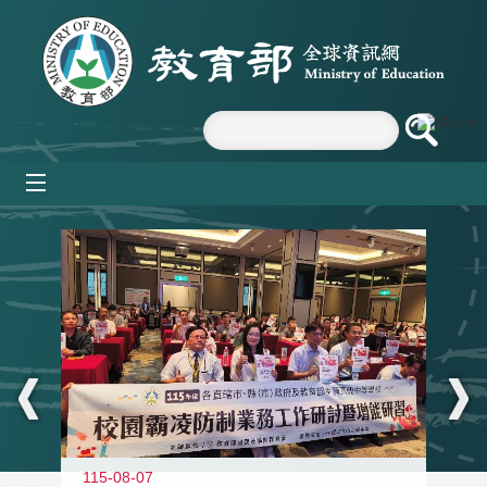
跳到主要內容區塊
mobile_menu
:::
115-08-07
11