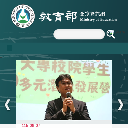
跳到主要內容區塊
mobile_menu
:::
11
115-08-07