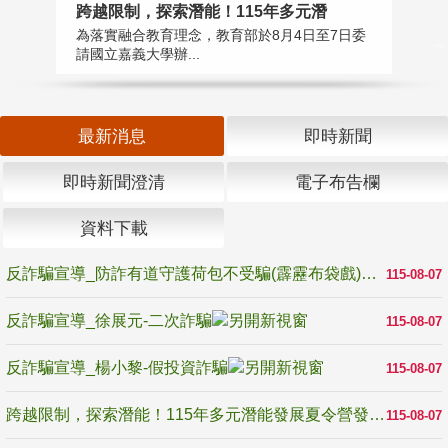
高
跨越限制，探索潛能！115年多元潛
教
為落實融合教育理念，教育部於8月4日至7日委
博
請國立嘉義大學辦...
最新消息
即時新聞
即時新聞澄清
電子布告欄
資料下載
反詐騙宣導_防詐有道守護荷包不受騙(霹靂布袋戲)
115-08-07
反詐騙宣導_徐展元-二次詐騙
115-08-07
反詐騙宣導_楊小黎-假投資詐騙
115-08-07
跨越限制，探索潛能！115年多元潛能發展夏令營發掘生命無限可能
115-08-07