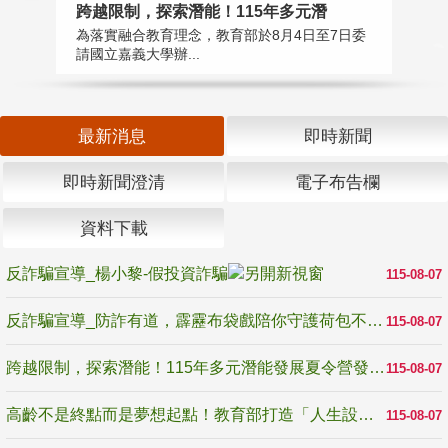
高
跨越限制，探索潛能！115年多元潛
教
為落實融合教育理念，教育部於8月4日至7日委
博
請國立嘉義大學辦...
最新消息
即時新聞
即時新聞澄清
電子布告欄
資料下載
反詐騙宣導_楊小黎-假投資詐騙
115-08-07
反詐騙宣導_防詐有道，霹靂布袋戲陪你守護荷包不受騙
115-08-07
跨越限制，探索潛能！115年多元潛能發展夏令營發掘生命無限可能
115-08-07
高齡不是終點而是夢想起點！教育部打造「人生設計夢工場」 參展第3屆高齡健康產業博覽會
115-08-07