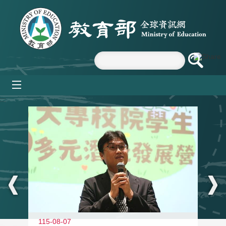
跳到主要內容區塊
mobile_menu
:::
11
115-08-07