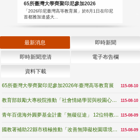
65所臺灣大學齊聚印尼參加2026
教
「2026印尼臺灣高等教育展」於8月1日在印尼
教
首都雅加達盛大...
助
最新消息
即時新聞
即時新聞澄清
電子布告欄
資料下載
65所臺灣大學齊聚印尼參加2026年臺灣高等教育展
115-08-10
教育部鼓勵大專校院推動「社會情緒學習與校園心理健康促進計畫」 培育校園「心」韌性
115-08-10
青年百億海外圓夢基金計畫「無礙征途」 12位特教與弱勢青年勇闖西班牙 跨越感官限制見證生命蛻變
115-08-09
國教署補助22縣市積極推動「改善無障礙校園環境計畫」 打造友善、安全、無礙學習空間
115-08-09