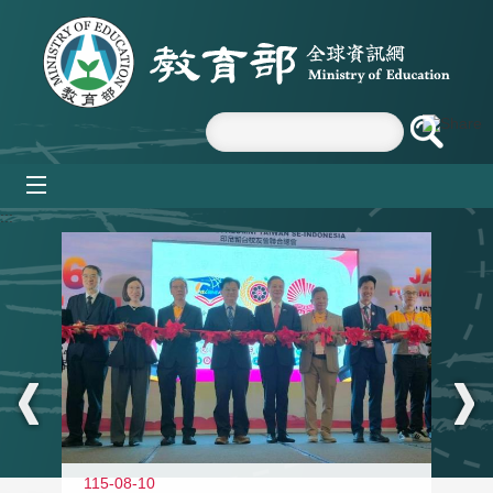
跳到主要內容區塊
mobile_menu
:::
115-08-10
11