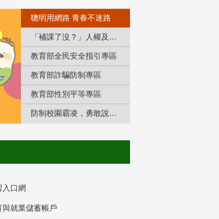
聰明用網路 青春不迷路
「補課了沒？」人權及轉型正義教育專區
教育部全民安全指引專區
教育部詐騙防制專區
教育部性別平等專區
防制校園霸凌，勇敢說出來！
習入口網
育與就業儲蓄帳戶