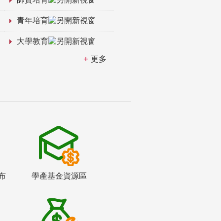
青年培育
大學教育
更多
布
學產基金資源區