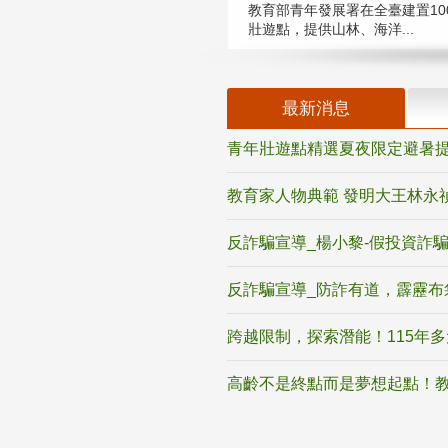
教育部青年發展署在全臺建置10
壯遊點，提供山林、海洋...
最新消息
青年壯遊點精選夏夜限定避暑提
教育家人物典範 發明大王林永
反詐騙宣導_楊小黎-假投資詐
反詐騙宣導_防詐有道，霹靂布
跨越限制，探索潛能！115年
高齡不是終點而是夢想起點！教