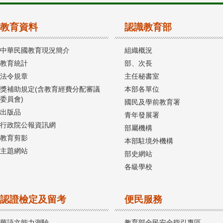
教育資料
認識教育部
中華民國教育現況簡介
組織概況
教育統計
部、次長
法令規章
主任秘書室
獎補助規定(含教育經費分配審議
本部各單位
委員會)
國民及學前教育署
出版品
青年發展署
行政院公報資訊網
部屬機構
教育剪影
本部駐境外機構
主題網站
部史網站
各級學校
認證檢定及留考
便民服務
華語文能力測驗
教育部全民安全指引專區