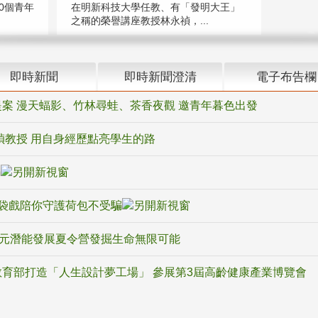
在明新科技大學任教、有「發明大王」
0個青年
之稱的榮譽講座教授林永禎，...
即時新聞
即時新聞澄清
電子布告欄
案 漫天蝠影、竹林尋蛙、茶香夜觀 邀青年暮色出發
禎教授 用自身經歷點亮學生的路
騙
袋戲陪你守護荷包不受騙
多元潛能發展夏令營發掘生命無限可能
育部打造「人生設計夢工場」 參展第3屆高齡健康產業博覽會