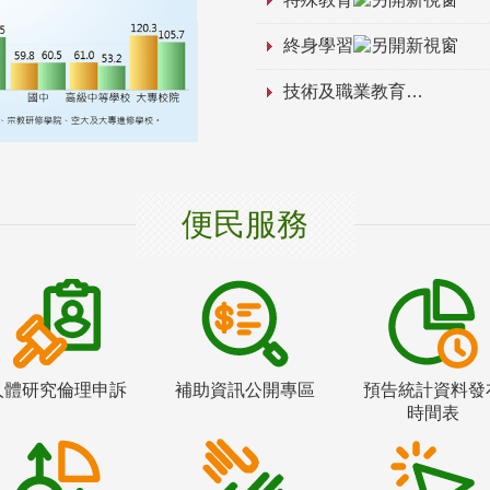
終身學習
技術及職業教育
便民服務
人體研究倫理申訴
補助資訊公開專區
預告統計資料發
時間表