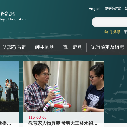
網站導覽
:::
English
熱門搜尋：
認識教育部
師生園地
電子辭典
認證檢定及留考
115-08-08
教育家人物典範 發明大王林永禎教授
青年壯遊點精選夏夜限定避暑提案 漫