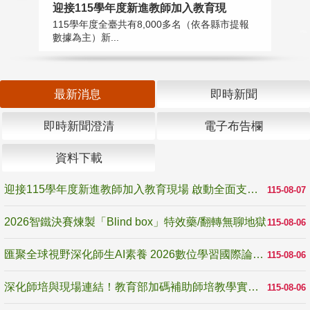
迎接115學年度新進教師加入教育現
2
115學年度全臺共有8,000多名（依各縣市提報
教
數據為主）新...
賽
最新消息
即時新聞
即時新聞澄清
電子布告欄
資料下載
迎接115學年度新進教師加入教育現場 啟動全面支持陪伴
115-08-07
2026智鐵決賽煉製「Blind box」特效藥/翻轉無聊地獄
115-08-06
匯聚全球視野深化師生AI素養 2026數位學習國際論壇高雄登場
115-08-06
深化師培與現場連結！教育部加碼補助師培教學實踐研究 10月師培國際研討會交流教學實踐經驗
115-08-06