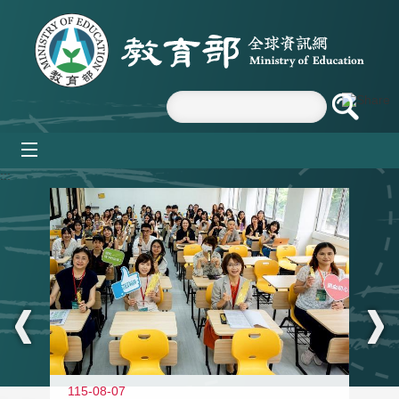
跳到主要內容區塊
mobile_menu
:::
115-08-07
11