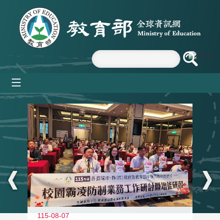
跳到主要內容區塊
mobile_menu
:::
115-08-07
11