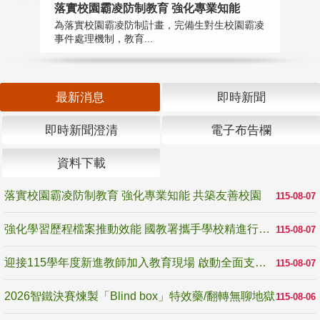
落實校園霸凌防制教育 強化專業知能
迎
為落實校園霸凌防制計畫，完備生對生校園霸凌
1
事件處理機制，教育...
數
最新消息
即時新聞
即時新聞澄清
電子布告欄
資料下載
落實校園霸凌防制教育 強化專業知能 共築友善校園
115-08-07
強化學習歷程檔案推動效能 國教署攜手學校精進行政與教學支持
115-08-07
迎接115學年度新進教師加入教育現場 啟動全面支持陪伴
115-08-07
2026智鐵決賽煉製「Blind box」特效藥/翻轉無聊地獄
115-08-06